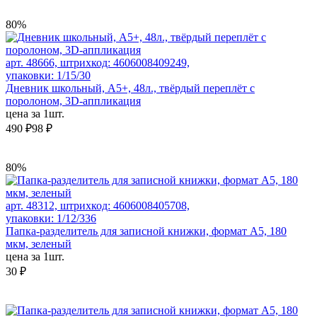
80%
арт. 48666, штрихкод: 4606008409249,
упаковки: 1/15/30
Дневник школьный, А5+, 48л., твёрдый переплёт с
поролоном, 3D-аппликация
цена за 1шт.
490 ₽
98 ₽
80%
арт. 48312, штрихкод: 4606008405708,
упаковки: 1/12/336
Папка-разделитель для записной книжки, формат А5, 180
мкм, зеленый
цена за 1шт.
30 ₽