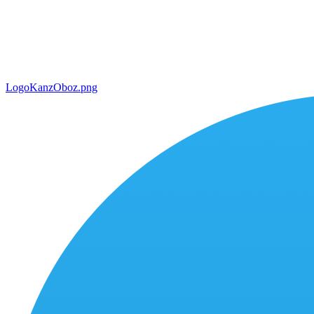
LogoKanzOboz.png