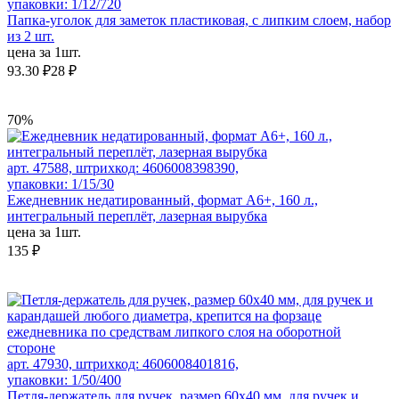
упаковки: 1/12/720
Папка-уголок для заметок пластиковая, с липким слоем, набор
из 2 шт.
цена за 1шт.
93.30 ₽
28 ₽
70%
арт. 47588, штрихкод: 4606008398390,
упаковки: 1/15/30
Ежедневник недатированный, формат А6+, 160 л.,
интегральный переплёт, лазерная вырубка
цена за 1шт.
135 ₽
арт. 47930, штрихкод: 4606008401816,
упаковки: 1/50/400
Петля-держатель для ручек, размер 60x40 мм, для ручек и