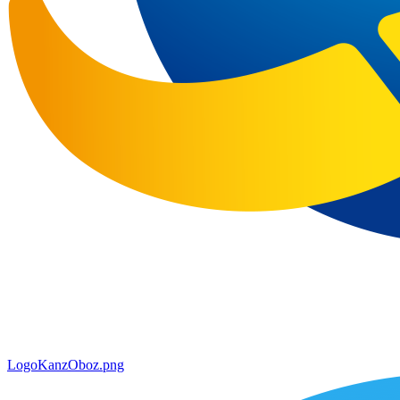
LogoKanzOboz.png