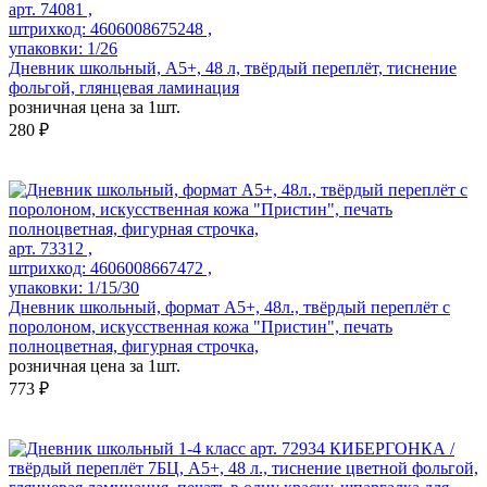
арт. 74081 ,
штрихкод: 4606008675248 ,
упаковки: 1/26
Дневник школьный, А5+, 48 л, твёрдый переплёт, тиснение
фольгой, глянцевая ламинация
розничная цена за 1шт.
280 ₽
арт. 73312 ,
штрихкод: 4606008667472 ,
упаковки: 1/15/30
Дневник школьный, формат А5+, 48л., твёрдый переплёт с
поролоном, искусственная кожа "Пристин", печать
полноцветная, фигурная строчка,
розничная цена за 1шт.
773 ₽