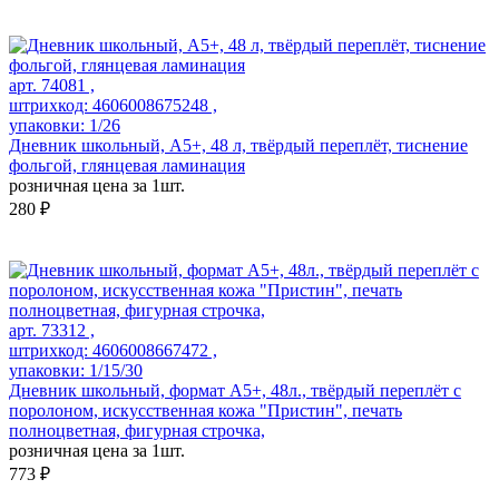
арт. 74081 ,
штрихкод: 4606008675248 ,
упаковки: 1/26
Дневник школьный, А5+, 48 л, твёрдый переплёт, тиснение
фольгой, глянцевая ламинация
розничная цена за 1шт.
280 ₽
арт. 73312 ,
штрихкод: 4606008667472 ,
упаковки: 1/15/30
Дневник школьный, формат А5+, 48л., твёрдый переплёт с
поролоном, искусственная кожа "Пристин", печать
полноцветная, фигурная строчка,
розничная цена за 1шт.
773 ₽