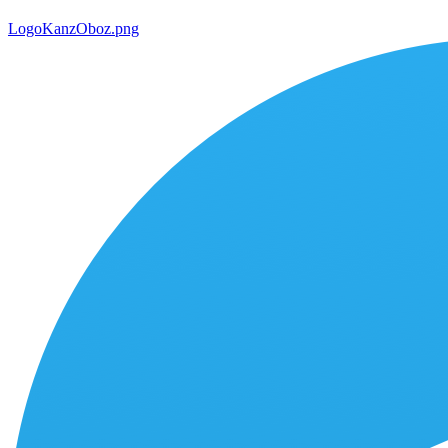
LogoKanzOboz.png