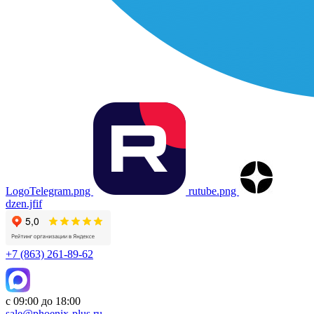
LogoTelegram.png
rutube.png
dzen.jfif
+7 (863) 261-89-62
с 09:00 до 18:00
sale@phoenix-plus.ru