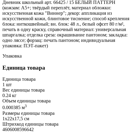
Дневник школьный арт. 66425 / 15 БЕЛЫЙ ПАТТЕРН
(кожзам: А5+; твёрдый переплёт, материал обложки:
искусственная кожа "Виннер"; декор: аппликация из
искусственной кожи, блинтовое тиснение; способ крепления
блока: ниткошвейный; вн. блок: 48 л., белый офсет 80 г/м²,
печать в одну краску, справочный материал: универсальная
шпаргалка; отделка среза: окрашивание пантоном; закладка:
одно ляссе; форзац: печать пантоном; индивидуальная
упаковка: ПЭТ-пакет)
Упаковка
Единица товара
Единица товара
1 шт
Вес единицы товара
0.24 кг
Объем единицы товара
3
0.000385 м
Размеры единицы товара
1х22х17,5 см
Штрихкод единицы товара
4606008596642