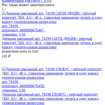
Комментарии для сайта
Cackl
e
Вас также может заинтересовать
1
/
арт. 74199 ,
штрихкод: 4606008676467 ,
упаковки: 1/26
Дневник школьный арт. 74199 СИТИ-ДРАЙВ / твёрдый
переплёт 7БЦ, А5+, 48 л., глянцевая ламинация, печать в одну
краску, универсальная шпаргалка/
розничная цена за 1шт.
241 ₽
арт. 74198 ,
штрихкод: 4606008676450 ,
упаковки: 1/26
Дневник школьный арт. 74198 ГЛОБУС / твёрдый переплёт
7БЦ, А5+, 48 л., глянцевая ламинация, печать в одну краску,
универсальная шпаргалка/