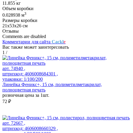
11.855 кг
Объем коробки
3
0.028938 м
Размеры коробки
21х53х26 см
Отзывы
Comments are disabled
Комментарии для сайта
Cackl
e
Вас также может заинтересовать
1
/
арт. 74940 ,
штрихкод: 4606008684301 ,
упаковки: 1/100/200
Линейка Феникс+, 15 см, полиметилметакрилат,
полноцветная печать
розничная цена за 1шт.
72 ₽
арт. 72667 ,
штрихкод: 4606008660329 ,