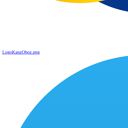
LogoKanzOboz.png