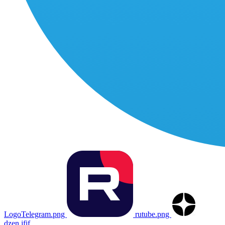
LogoTelegram.png
rutube.png
dzen.jfif