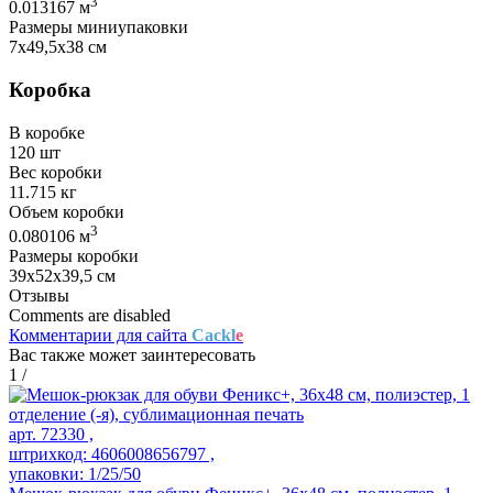
3
0.013167 м
Размеры миниупаковки
7х49,5х38 см
Коробка
В коробке
120 шт
Вес коробки
11.715 кг
Объем коробки
3
0.080106 м
Размеры коробки
39х52х39,5 см
Отзывы
Comments are disabled
Комментарии для сайта
Cackl
e
Вас также может заинтересовать
1
/
арт. 72330 ,
штрихкод: 4606008656797 ,
упаковки: 1/25/50