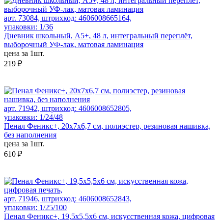
арт. 73084, штрихкод: 4606008665164,
упаковки: 1/36
Дневник школьный, А5+, 48 л, интегральный переплёт,
выборочный УФ-лак, матовая ламинация
цена за 1шт.
219 ₽
арт. 71942, штрихкод: 4606008652805,
упаковки: 1/24/48
Пенал Феникс+, 20x7x6,7 см, полиэстер, резиновая нашивка,
без наполнения
цена за 1шт.
610 ₽
арт. 71946, штрихкод: 4606008652843,
упаковки: 1/25/100
Пенал Феникс+, 19,5х5,5х6 см, искусственная кожа, цифровая