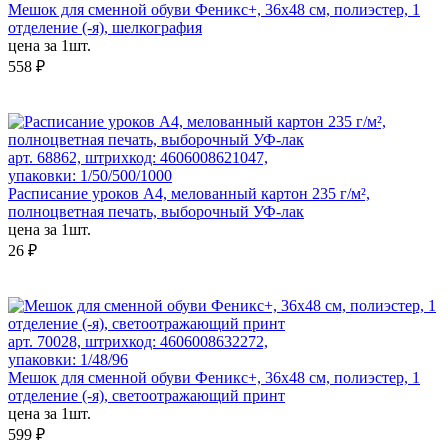
Мешок для сменной обуви Феникс+, 36x48 см, полиэстер, 1
отделение (-я), шелкография
цена за 1шт.
558 ₽
арт. 68862, штрихкод: 4606008621047,
упаковки: 1/50/500/1000
Расписание уроков А4, мелованный картон 235 г/м²,
полноцветная печать, выборочный УФ-лак
цена за 1шт.
26 ₽
арт. 70028, штрихкод: 4606008632272,
упаковки: 1/48/96
Мешок для сменной обуви Феникс+, 36х48 см, полиэстер, 1
отделение (-я), светоотражающий принт
цена за 1шт.
599 ₽