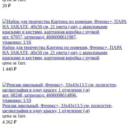
20 ₽
арт. 67957, штрихкод: 4606008611987,
упаковки: 1/16
Набор для творчества Картина по номерам, Феникс+, ПАРА
НА ЗАКАТЕ, 40х50 см, 21 цвета (-ов), с акриловыми
красками и кистями, картонная коробка с ручкой
цена за 1шт.
1 440 ₽
арт. 68248, штрихкод: 4606008614896,
упаковки: 1/10
Рюкзак школьный, Феникс+, 33х43х13.5 см, полиэстер,
шелкография в одну краску, 1 отделение (-я)
цена за 1шт.
4 262 ₽