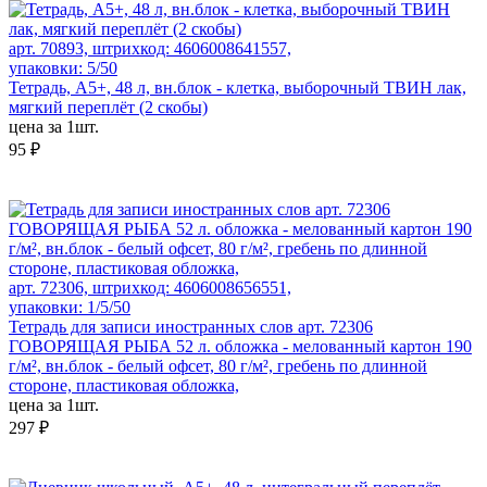
арт. 70893, штрихкод: 4606008641557,
упаковки: 5/50
Тетрадь, А5+, 48 л, вн.блок - клетка, выборочный ТВИН лак,
мягкий переплёт (2 скобы)
цена за 1шт.
95 ₽
арт. 72306, штрихкод: 4606008656551,
упаковки: 1/5/50
Тетрадь для записи иностранных слов арт. 72306
ГОВОРЯЩАЯ РЫБА 52 л. обложка - мелованный картон 190
г/м², вн.блок - белый офсет, 80 г/м², гребень по длинной
стороне, пластиковая обложка,
цена за 1шт.
297 ₽