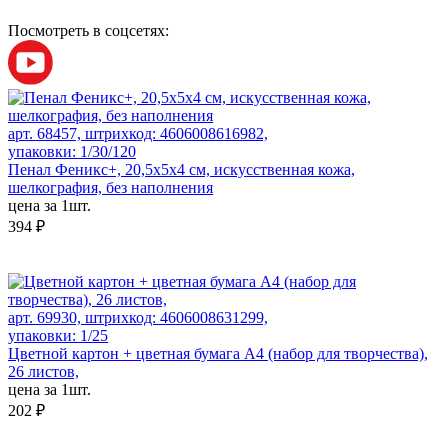
Посмотреть в соцсетях:
арт. 68457, штрихкод: 4606008616982,
упаковки: 1/30/120
Пенал Феникс+, 20,5х5х4 см, искусственная кожа,
шелкография, без наполнения
цена за 1шт.
394 ₽
арт. 69930, штрихкод: 4606008631299,
упаковки: 1/25
Цветной картон + цветная бумага А4 (набор для творчества),
26 листов,
цена за 1шт.
202 ₽