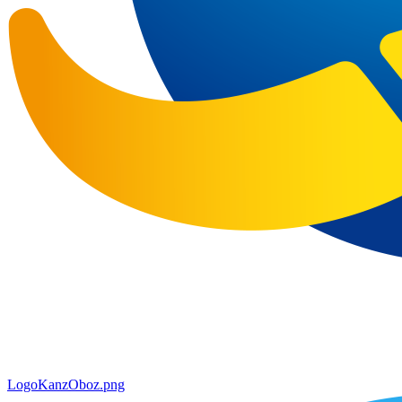
LogoKanzOboz.png