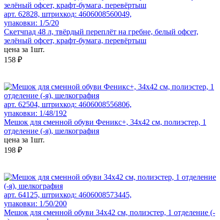
арт. 62828, штрихкод: 4606008560049,
упаковки: 1/5/20
Скетчпад 48 л, твёрдый переплёт на гребне, белый офсет,
зелёный офсет, крафт-бумага, перевёртыш
цена за 1шт.
158 ₽
арт. 62504, штрихкод: 4606008556806,
упаковки: 1/48/192
Мешок для сменной обуви Феникс+, 34х42 см, полиэстер, 1
отделение (-я), шелкография
цена за 1шт.
198 ₽
арт. 64125, штрихкод: 4606008573445,
упаковки: 1/50/200
Мешок для сменной обуви 34х42 см, полиэстер, 1 отделение (-