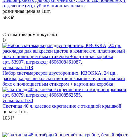
Мешок-рюкзак для обуви Феникс+, 36х48 см, полиэстер, 1
отделение (-я), сублимационная печать
розничная цена за 1шт.
568 ₽
С этим товаром покупают
1
/
арт. 53907, штрихкод: 4606008461087,
упаковки: 1/18
Набор скетчмаркеров двусторонних, КВОККА, 24 цв.,
раскладка для выкраски цветов в комплекте, пластиковый
бокс с полноцветным стикером + картонная коробка
арт. 63079, штрихкод: 4606008562555,
упаковки: 1/30
Скетчпад 40 л, клеевое скрепление с откидной крышкой,
цена за 1шт.
103 ₽