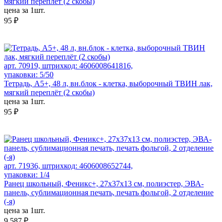
мягкий переплёт (2 скобы)
цена за 1шт.
95 ₽
арт. 70919, штрихкод: 4606008641816,
упаковки: 5/50
Тетрадь, А5+, 48 л, вн.блок - клетка, выборочный ТВИН лак,
мягкий переплёт (2 скобы)
цена за 1шт.
95 ₽
арт. 71936, штрихкод: 4606008652744,
упаковки: 1/4
Ранец школьный, Феникс+, 27х37х13 см, полиэстер, ЭВА-
панель, сублимационная печать, печать фольгой, 2 отделение
(-я)
цена за 1шт.
9 587 ₽