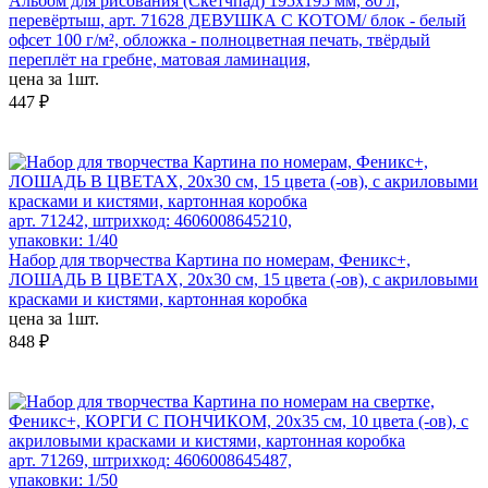
Альбом для рисования (Скетчпад) 195x195 мм, 80 л,
перевёртыш, арт. 71628 ДЕВУШКА С КОТОМ/ блок - белый
офсет 100 г/м², обложка - полноцветная печать, твёрдый
переплёт на гребне, матовая ламинация,
цена за 1шт.
447 ₽
арт. 71242, штрихкод: 4606008645210,
упаковки: 1/40
Набор для творчества Картина по номерам, Феникс+,
ЛОШАДЬ В ЦВЕТАХ, 20х30 см, 15 цвета (-ов), с акриловыми
красками и кистями, картонная коробка
цена за 1шт.
848 ₽
арт. 71269, штрихкод: 4606008645487,
упаковки: 1/50