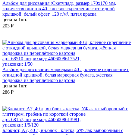
Альбом для рисования (Скетчпад), размер 170х170 мм,
количество листов 40, клеевое скрепление с откидной
крышкой, белый офсет, 120 г/м², пятая краска
цена за 1шт.
203 ₽
арт. 68510, штрихкод: 4606008617521,
упаковки: 1/50
Альбом для рисования маркерами 40 л, клеевое скрепление с
откидной крышкой, белая маркерная бумага, жёсткая
подложка из переплётного картона
цена за 1шт.
286 ₽
арт. 68157, штрихкод: 4606008613981,
упаковки: 1/5/120
Блокнот, А7, 40 л, вн.блок - клетка, УФ-лак выборочный с