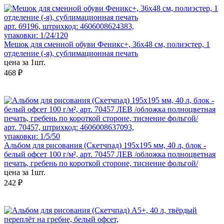
арт. 69196, штрихкод: 4606008624383,
упаковки: 1/24/120
Мешок для сменной обуви Феникс+, 36х48 см, полиэстер, 1
отделение (-я), сублимационная печать
цена за 1шт.
468 ₽
арт. 70457, штрихкод: 4606008637093,
упаковки: 1/5/50
Альбом для рисования (Скетчпад) 195х195 мм, 40 л, блок -
белый офсет 100 г/м², арт. 70457 ЛЕВ /обложка полноцветная
печать, гребень по короткой стороне, тиснение фольгой/
цена за 1шт.
242 ₽