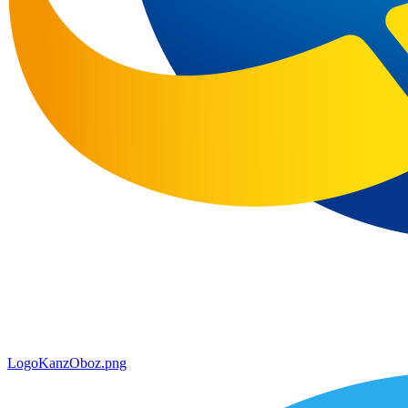
LogoKanzOboz.png