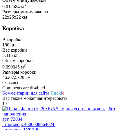
Объем миниупаковки
3
0.012584 м
Размеры миниупаковки
22х26х22 см
Коробка
В коробке
180 шт
Вес коробки
5.315 кг
Объем коробки
3
0.090045 м
Размеры коробки
46х67,5х29 см
Отзывы
Comments are disabled
Комментарии для сайта
Cackl
e
Вас также может заинтересовать
1
/
арт. 73034 ,
штрихкод: 4606008664624 ,
упаковки: 1/30/120