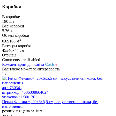
Коробка
В коробке
180 шт
Вес коробки
5.36 кг
Объем коробки
3
0.09108 м
Размеры коробки
45х46х44 см
Отзывы
Comments are disabled
Комментарии для сайта
Cackl
e
Вас также может заинтересовать
1
/
арт. 73034 ,
штрихкод: 4606008664624 ,
упаковки: 1/30/120
Пенал Феникс+, 20х6х5,5 см, искусственная кожа, без
наполнения
розничная цена за 1шт.