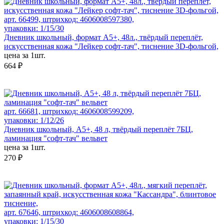
арт. 66499, штрихкод: 4606008597380,
упаковки: 1/15/30
Дневник школьный, формат А5+, 48л., твёрдый переплёт,
искусственная кожа "Лейкер софт-тач", тиснение 3D-фольгой,
цена за 1шт.
664 ₽
арт. 66681, штрихкод: 4606008599209,
упаковки: 1/12/26
Дневник школьный, А5+, 48 л, твёрдый переплёт 7БЦ,
ламинация "софт-тач" вельвет
цена за 1шт.
270 ₽
арт. 67646, штрихкод: 4606008608864,
упаковки: 1/15/30