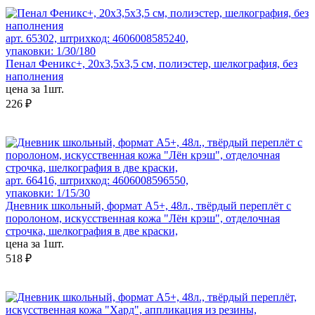
арт. 65302, штрихкод: 4606008585240,
упаковки: 1/30/180
Пенал Феникс+, 20x3,5x3,5 см, полиэстер, шелкография, без
наполнения
цена за 1шт.
226 ₽
арт. 66416, штрихкод: 4606008596550,
упаковки: 1/15/30
Дневник школьный, формат А5+, 48л., твёрдый переплёт с
поролоном, искусственная кожа "Лён крэш", отделочная
строчка, шелкография в две краски,
цена за 1шт.
518 ₽