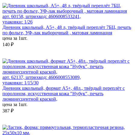
арт. 60158, штрихкод: 4606008533241,
упаковки: 1/26
Дневник школьный, А5+, 48 л, твёрдый переплёт 7БЦ, печать
по фольге, УФ-лак выборочный , матовая ламинация
цена за 1шт.
140 ₽
арт. 62137, штрихкод: 4606008553089,
упаковки: 1/15/30
Дневник школьный, формат А5+, 48л., твёрдый переплёт с
поролоном, искусственная кожа "Нубук", печать
люминесцентной краской,
цена за 1шт.
387 ₽