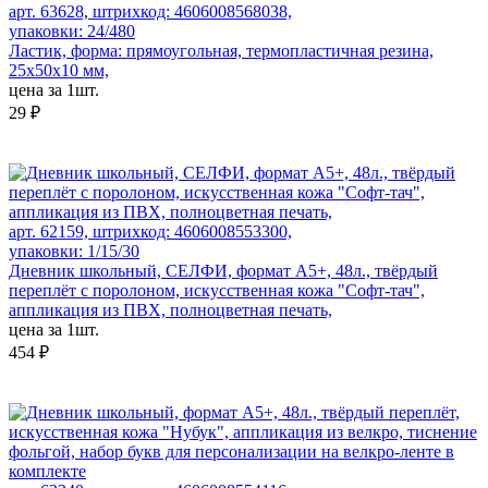
арт. 63628, штрихкод: 4606008568038,
упаковки: 24/480
Ластик, форма: прямоугольная, термопластичная резина,
25x50x10 мм,
цена за 1шт.
29 ₽
арт. 62159, штрихкод: 4606008553300,
упаковки: 1/15/30
Дневник школьный, СЕЛФИ, формат А5+, 48л., твёрдый
переплёт с поролоном, искусственная кожа "Софт-тач",
аппликация из ПВХ, полноцветная печать,
цена за 1шт.
454 ₽