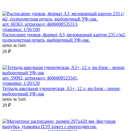
арт. 60363, штрихкод: 4606008535313,
упаковки: 1/50/100
Расписание уроков, формат А3, мелованный картон 235 г/м2,
полноцветная печать, выборочный УФ-лак.
цена за 1шт.
26 ₽
арт. 59092, штрихкод: 4606008523341,
упаковки: 1/20/120
Тетрадь школьная ученическая, А5+, 12 л, вн.блок - линия,
выборочный УФ-лак
цена за 1шт.
20 ₽