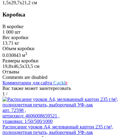
1,5х29,7х21,2 см
Коробка
В коробке
1 000 шт
Вес коробки
13.71 кг
Объем коробки
3
0.030843 м
Размеры коробки
19,8х46,5х33,5 см
Отзывы
Comments are disabled
Комментарии для сайта
Cackl
e
Вас также может заинтересовать
1
/
арт. 72598 ,
штрихкод: 4606008659521 ,
упаковки: 1/50/500/1000
Расписание уроков А4, мелованный картон 235 г/м²,
полноцветная печать, выборочный УФ-лак