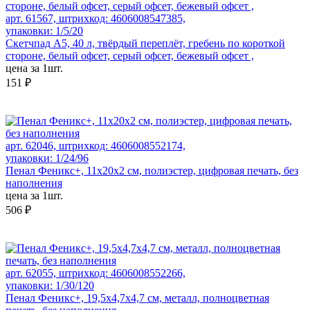
арт. 61567, штрихкод: 4606008547385,
упаковки: 1/5/20
Скетчпад А5, 40 л, твёрдый переплёт, гребень по короткой
стороне, белый офсет, серый офсет, бежевый офсет ,
цена за 1шт.
151 ₽
арт. 62046, штрихкод: 4606008552174,
упаковки: 1/24/96
Пенал Феникс+, 11x20x2 см, полиэстер, цифровая печать, без
наполнения
цена за 1шт.
506 ₽
арт. 62055, штрихкод: 4606008552266,
упаковки: 1/30/120
Пенал Феникс+, 19,5x4,7x4,7 см, металл, полноцветная