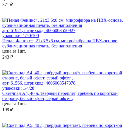
371 ₽
арт. 61921, штрихкод: 4606008550927,
упаковки: 1/50/100
Пенал Феникс+, 21х3.5х8 см, микрофибра на ПВХ-основе,
сублимационная печать, без наполнения
цена за 1шт.
243 ₽
арт. 61566, штрихкод: 4606008547378,
упаковки: 1/4/28
Скетчпад А4, 40 л, твёрдый переплёт, гребень по короткой
стороне, белый офсет, серый офсет ,
цена за 1шт.
199 ₽