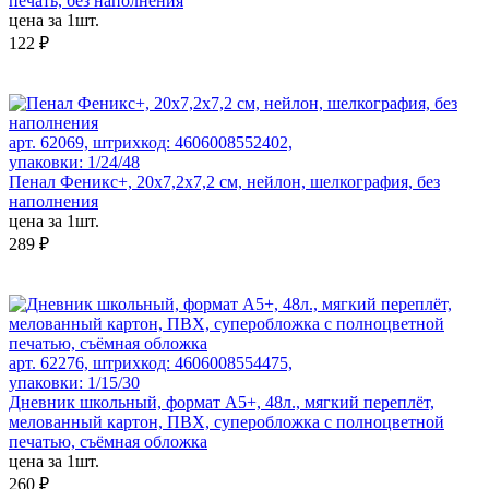
печать, без наполнения
цена за 1шт.
122 ₽
арт. 62069, штрихкод: 4606008552402,
упаковки: 1/24/48
Пенал Феникс+, 20x7,2x7,2 см, нейлон, шелкография, без
наполнения
цена за 1шт.
289 ₽
арт. 62276, штрихкод: 4606008554475,
упаковки: 1/15/30
Дневник школьный, формат А5+, 48л., мягкий переплёт,
мелованный картон, ПВХ, суперобложка с полноцветной
печатью, съёмная обложка
цена за 1шт.
260 ₽