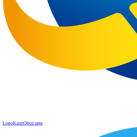
LogoKanzOboz.png