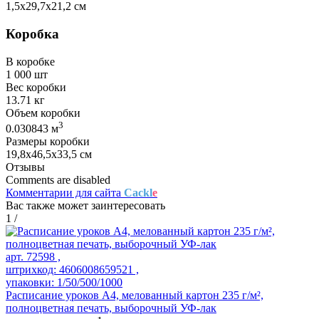
1,5х29,7х21,2 см
Коробка
В коробке
1 000 шт
Вес коробки
13.71 кг
Объем коробки
3
0.030843 м
Размеры коробки
19,8х46,5х33,5 см
Отзывы
Comments are disabled
Комментарии для сайта
Cackl
e
Вас также может заинтересовать
1
/
арт. 72598 ,
штрихкод: 4606008659521 ,
упаковки: 1/50/500/1000
Расписание уроков А4, мелованный картон 235 г/м²,
полноцветная печать, выборочный УФ-лак