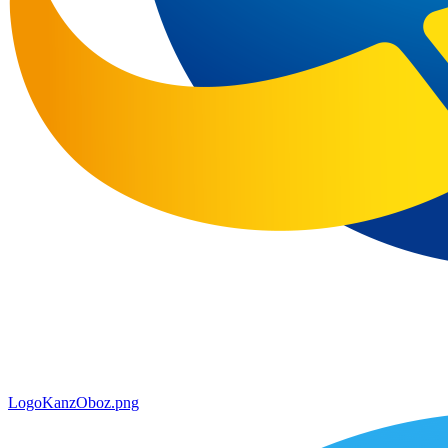
LogoKanzOboz.png