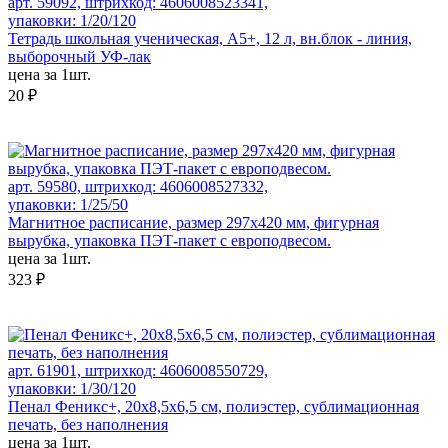
арт. 59092, штрихкод: 4606008523341,
упаковки: 1/20/120
Тетрадь школьная ученическая, А5+, 12 л, вн.блок - линия,
выборочный УФ-лак
цена за 1шт.
20 ₽
арт. 59580, штрихкод: 4606008527332,
упаковки: 1/25/50
Магнитное расписание, размер 297х420 мм, фигурная
вырубка, упаковка ПЭТ-пакет с европодвесом.
цена за 1шт.
323 ₽
арт. 61901, штрихкод: 4606008550729,
упаковки: 1/30/120
Пенал Феникс+, 20х8,5х6,5 см, полиэстер, сублимационная
печать, без наполнения
цена за 1шт.