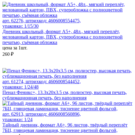
арт. 62276, штрихкод: 4606008554475,
упаковки: 1/15/30
Дневник школьный, формат А5+, 48л., мягкий переплёт,
мелованный картон, ПВХ, суперобложка с полноцветной
печатью, съёмная обложка
цена за 1шт.
260 ₽
арт. 61274, штрихкод: 4606008544452,
упаковки: 1/24/48
Пенал Феникс+, 13.3x20x3.5 см, полиэстер, высокая печать,
сублимационная печать, без наполнения
арт. 62913, штрихкод: 4606008560896,
упаковки: 1/24
Тайный дневник, формат А6+, 96 листов, твёрдый переплёт
7БЦ, глянцевая ламинация, тиснение цветной фольгой,