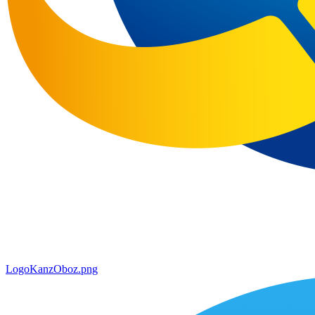
LogoKanzOboz.png