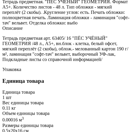
Тетрадь предметная. "ПЁС УЧЁНЫЙ" ГЕОМЕТРИЯ. Формат
А5+. Количество листов - 48 л. Тип обложки - мягкий
переплёт (2 скобы). .Кругление углов: есть. Печать обложки:
полноцветная печать. Ламинация обложки - ламинация "софт-
тач" вельвет. Отделка обложки: выбо
Описание
Тетрадь предметная арт. 63405/ 16 "ПЁС УЧЁНЫЙ"
ГЕОМЕТРИЯ /48 л., А5+, вн.блок - клетка, белый офсет,
мягкий переплёт (2 скобы), облож.- мелованный картон 190 г/
м², ламинация "софт-тач" вельвет, выборочный УФ-лак,
Подкладные листы со справочной информацией/
Упаковка
Единица товара
Единица товара
1 шт
Вес единицы товара
0.11 кг
Объем единицы товара
3
0.00016 м
Размеры единицы товара
0,5х20х16 см