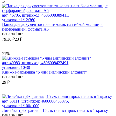
1
/
арт. 46705, штрихкод: 4606008389411,
упаковки: 1/12/360
Папка для документов пластиковая, на гибкой молнии, с
перфорацией, формата А5
цена за 1шт.
79.30 ₽
23 ₽
71%
арт. 49983, штрихкод: 4606008422491,
упаковки: 10/30
Книжка-гармошка "Учим английский алфавит"
цена за 1шт.
29 ₽
арт. 53111, штрихкод: 4606008453075,
упаковки: 1/100/1000
Линейка трёхгранная, 15 см, полистирол, печать в 1 краску
цена за 1шт.