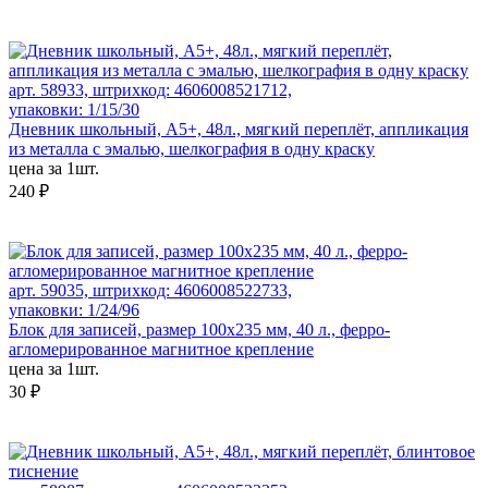
арт. 58933, штрихкод: 4606008521712,
упаковки: 1/15/30
Дневник школьный, А5+, 48л., мягкий переплёт, аппликация
из металла с эмалью, шелкография в одну краску
цена за 1шт.
240 ₽
арт. 59035, штрихкод: 4606008522733,
упаковки: 1/24/96
Блок для записей, размер 100x235 мм, 40 л., ферро-
агломерированное магнитное крепление
цена за 1шт.
30 ₽