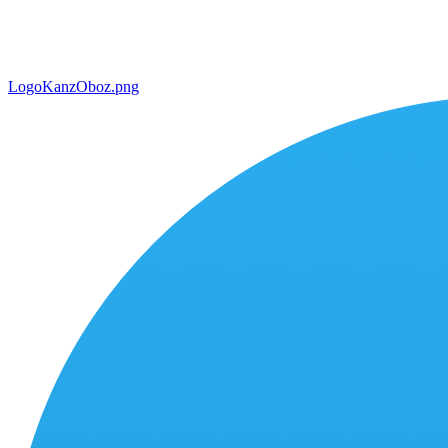
LogoKanzOboz.png