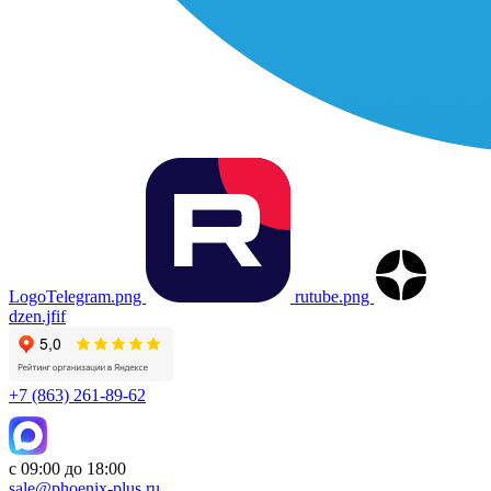
LogoTelegram.png
rutube.png
dzen.jfif
+7 (863) 261-89-62
с 09:00 до 18:00
sale@phoenix-plus.ru