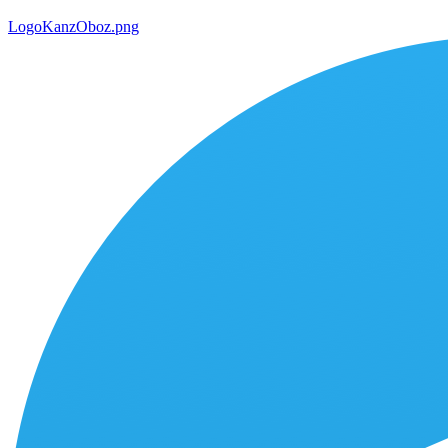
LogoKanzOboz.png