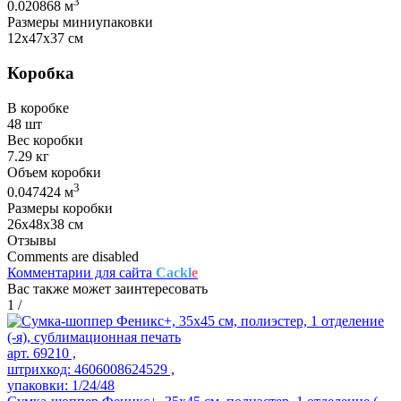
3
0.020868 м
Размеры миниупаковки
12х47х37 см
Коробка
В коробке
48 шт
Вес коробки
7.29 кг
Объем коробки
3
0.047424 м
Размеры коробки
26х48х38 см
Отзывы
Comments are disabled
Комментарии для сайта
Cackl
e
Вас также может заинтересовать
1
/
арт. 69210 ,
штрихкод: 4606008624529 ,
упаковки: 1/24/48