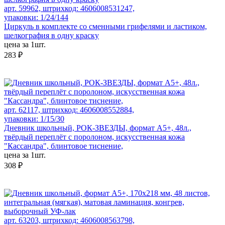
арт. 59962, штрихкод: 4606008531247,
упаковки: 1/24/144
Циркуль в комплекте со сменными грифелями и ластиком,
шелкография в одну краску
цена за 1шт.
283 ₽
арт. 62117, штрихкод: 4606008552884,
упаковки: 1/15/30
Дневник школьный, РОК-ЗВЕЗДЫ, формат А5+, 48л.,
твёрдый переплёт с поролоном, искусственная кожа
"Кассандра", блинтовое тиснение,
цена за 1шт.
308 ₽
арт. 63203, штрихкод: 4606008563798,