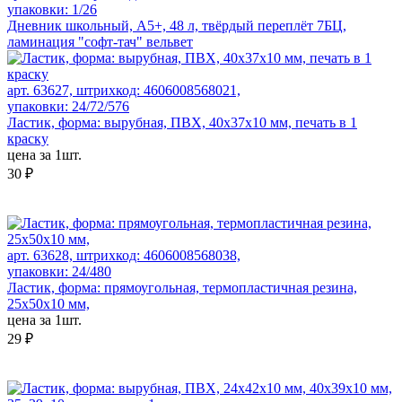
упаковки: 1/26
Дневник школьный, А5+, 48 л, твёрдый переплёт 7БЦ,
ламинация "софт-тач" вельвет
арт. 63627, штрихкод: 4606008568021,
упаковки: 24/72/576
Ластик, форма: вырубная, ПВХ, 40х37х10 мм, печать в 1
краску
цена за 1шт.
30 ₽
арт. 63628, штрихкод: 4606008568038,
упаковки: 24/480
Ластик, форма: прямоугольная, термопластичная резина,
25x50x10 мм,
цена за 1шт.
29 ₽