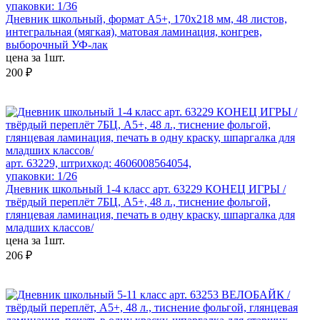
упаковки: 1/36
Дневник школьный, формат А5+, 170х218 мм, 48 листов,
интегральная (мягкая), матовая ламинация, конгрев,
выборочный УФ-лак
цена за 1шт.
200 ₽
арт. 63229, штрихкод: 4606008564054,
упаковки: 1/26
Дневник школьный 1-4 класс арт. 63229 КОНЕЦ ИГРЫ /
твёрдый переплёт 7БЦ, А5+, 48 л., тиснение фольгой,
глянцевая ламинация, печать в одну краску, шпаргалка для
младших классов/
цена за 1шт.
206 ₽