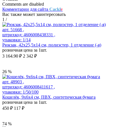
Comments are disabled
Комментарии для сайта
Cackl
e
Вас также может заинтересовать
1
/
арт. 51668 ,
штрихкод: 4606008438331 ,
упаковки: 1/14
Рюкзак, 42х25,5х14 см, полиэстер, 1 отделение (-я)
розничная цена за 1шт.
3 164.90 ₽
2 342 ₽
26 %
арт. 48903 ,
штрихкод: 4606008411617 ,
упаковки: 1/50/100
Кошелёк, 9х6х4 см, ПВХ, синтетическая бумага
розничная цена за 1шт.
450 ₽
117 ₽
74 %