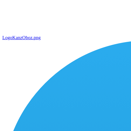
LogoKanzOboz.png