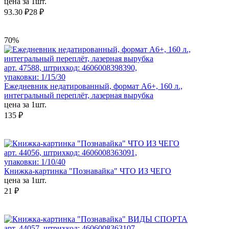
цена за 1шт.
93.30 ₽
28 ₽
70%
арт. 47588, штрихкод: 4606008398390,
упаковки: 1/15/30
Ежедневник недатированный, формат А6+, 160 л.,
интегральный переплёт, лазерная вырубка
цена за 1шт.
135 ₽
арт. 44056, штрихкод: 4606008363091,
упаковки: 1/10/40
Книжка-картинка "Познавайка" ЧТО ИЗ ЧЕГО
цена за 1шт.
21 ₽
арт. 44057, штрихкод: 4606008363107,