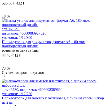
526.80 ₽
432 ₽
18 %
арт. 47029 ,
штрихкод: 4606008392732 ,
упаковки: 1/12/360
Папка-уголок для документов, формат А6, 180 мкм,
полноцветный дизайн
розничная цена за 1шт.
44.40 ₽
12 ₽
73 %
С этим товаром покупают
1
/
арт. 46730, штрихкод: 4606008389664,
упаковки: 1/12/720
Папка-уголок для заметок пластиковая, с липким слоем, набор
из 2 шт.