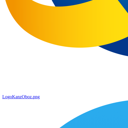
LogoKanzOboz.png