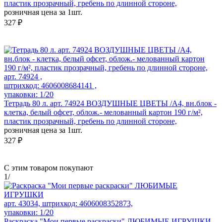
пластик прозрачный, гребень по длинной стороне,
розничная цена за 1шт.
327 ₽
арт. 74924 ,
штрихкод: 4606008684141 ,
упаковки: 1/20
Тетрадь 80 л. арт. 74924 ВОЗДУШНЫЕ ЦВЕТЫ /А4, вн.блок -
клетка, белый офсет, облож.- мелованный картон 190 г/м²,
пластик прозрачный, гребень по длинной стороне,
розничная цена за 1шт.
327 ₽
С этим товаром покупают
1
/
арт. 43034, штрихкод: 4606008352873,
упаковки: 1/20
Раскраска "Мои первые раскраски" ЛЮБИМЫЕ ИГРУШКИ