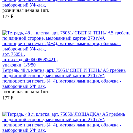
выборочный УФ-лак,
розничная цена за 1шт.
177 ₽
арт. 75051 ,
штрихкод: 4606008685421 ,
упаковки: 1/5/50
Тетрадь, 48 л. клетка, арт. 75051/ СВЕТ И ТЕНЬ/ А5 гребень
по длинной стороне, мелованный картон 270 г/м²,
полноцветная печать (4+4), матовая ламинация, обложка -
выборочный УФ-лак,
розничная цена за 1шт.
177 ₽