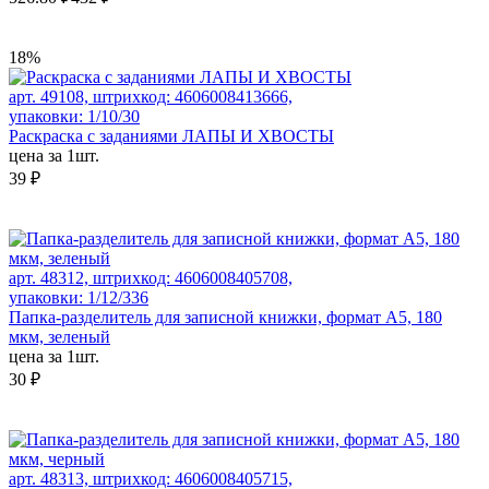
18%
арт. 49108, штрихкод: 4606008413666,
упаковки: 1/10/30
Раскраска с заданиями ЛАПЫ И ХВОСТЫ
цена за 1шт.
39 ₽
арт. 48312, штрихкод: 4606008405708,
упаковки: 1/12/336
Папка-разделитель для записной книжки, формат А5, 180
мкм, зеленый
цена за 1шт.
30 ₽
арт. 48313, штрихкод: 4606008405715,