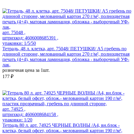
арт. 75048 ,
штрихкод: 4606008685391 ,
упаковки: 1/5/50
Тетрадь, 48 л. клетка, арт. 75048/ ПЕТУШКИ/ А5 гребень по
длинной стороне, мелованный картон 270 г/м², полноцветная
печать (4+4), матовая ламинация, обложка - выборочный УФ-
лак,
розничная цена за 1шт.
177 ₽
арт. 74925 ,
штрихкод: 4606008684158 ,
упаковки: 1/20
Тетрадь 80 л. арт. 74925 ЧЕРНЫЕ ВОЛНЫ /А4, вн.блок -
клетка, белый офсет, облож.- мелованный картон 190 г/м²,